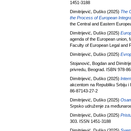
1451-3188
Dimitrijević, Duško
(2025)
The C
the Process of European Integra
the Central and Eastern Europe
Dimitrijević, Duško
(2025)
Europ
agenda of the European union, fam
Faculty of European Legal and P
Dimitrijević, Duško
(2025)
Evrop
Stojanović, Bogdan
and
Dimitri
privredu, Beograd. ISBN 978-8
Dimitrijević, Duško
(2025)
Inter
akcentom na Republiku Srbiju i
86-87143-27-2
Dimitrijević, Duško
(2025)
Osamd
Srpsko udruženje za međunarod
Dimitrijević, Duško
(2025)
Prist
303. ISSN 1451-3188
Dimitrijević, Duško
(2025)
Svemi