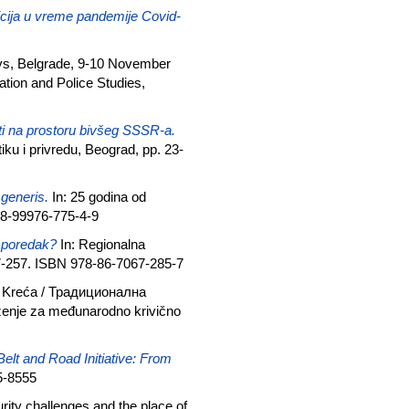
icija u vreme pandemije Covid-
ys, Belgrade, 9-10 November
ation and Police Studies,
sti na prostoru bivšeg SSSR-a.
iku i privredu, Beograd, pp. 23-
generis.
In: 25 godina od
78-99976-775-4-9
i poredak?
In: Regionalna
217-257. ISBN 978-86-7067-285-7
ko Kreća / Традиционална
enje za međunarodno krivično
lt and Road Initiative: From
5-8555
rity challenges and the place of