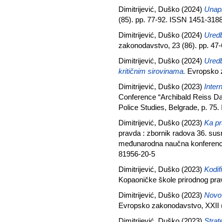
Dimitrijević, Duško
(2024)
Unapr
(85). pp. 77-92. ISSN 1451-318
Dimitrijević, Duško
(2024)
Uredb
zakonodavstvo, 23 (86). pp. 47
Dimitrijević, Duško
(2024)
Uredb
kritičnim sirovinama.
Evropsko z
Dimitrijević, Duško
(2023)
Inter
Conference “Archibald Reiss Day
Police Studies, Belgrade, p. 75
Dimitrijević, Duško
(2023)
Ka pr
pravda : zbornik radova 36. sus
međunarodna naučna konferencij
81956-20-5
Dimitrijević, Duško
(2023)
Kodif
Kopaoničke škole prirodnog prav
Dimitrijević, Duško
(2023)
Novo 
Evropsko zakonodavstvo, XXII (
Dimitrijević, Duško
(2023)
Strat