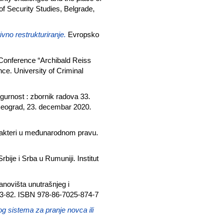
of Security Studies, Belgrade,
vno restrukturiranje.
Evropsko
c Conference “Archibald Reiss
ce. University of Criminal
igurnost : zbornik radova 33.
Beograd, 23. decembar 2020.
 akteri u međunarodnom pravu.
rbije i Srba u Rumuniji. Institut
anovišta unutrašnjeg i
 53-82. ISBN 978-86-7025-874-7
g sistema za pranje novca ili