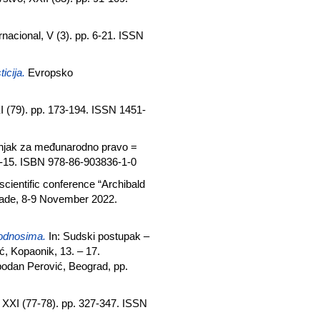
rnacional, V (3). pp. 6-21. ISSN
icija.
Evropsko
(79). pp. 173-194. ISSN 1451-
šnjak za međunarodno pravo =
3-15. ISBN 978-86-903836-1-0
 scientific conference “Archibald
rade, 8-9 November 2022.
odnosima.
In: Sudski postupak –
ć, Kopaonik, 13. – 17.
odan Perović, Beograd, pp.
XXI (77-78). pp. 327-347. ISSN