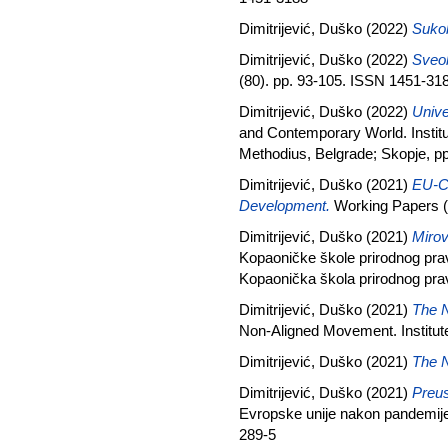
Dimitrijević, Duško
(2022)
Sukob
Dimitrijević, Duško
(2022)
Sveob
(80). pp. 93-105. ISSN 1451-31
Dimitrijević, Duško
(2022)
Unive
and Contemporary World. Institut
Methodius, Belgrade; Skopje, p
Dimitrijević, Duško
(2021)
EU-Ch
Development.
Working Papers (
Dimitrijević, Duško
(2021)
Mirov
Kopaoničke škole prirodnog pra
Kopaonička škola prirodnog pra
Dimitrijević, Duško
(2021)
The N
Non-Aligned Movement. Institute
Dimitrijević, Duško
(2021)
The N
Dimitrijević, Duško
(2021)
Preus
Еvrоpskе uniје nаkоn pаndеmiје
289-5