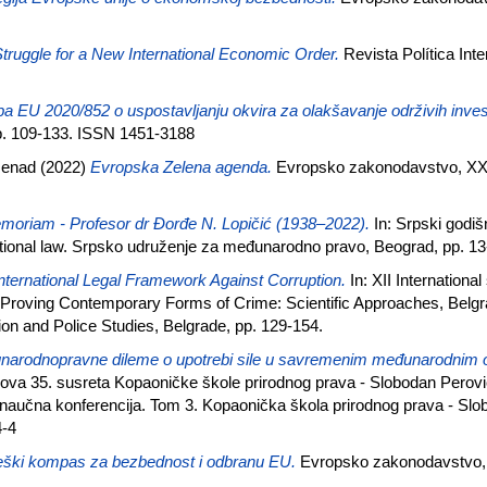
truggle for a New International Economic Order.
Revista Política Inte
a EU 2020/852 o uspostavljanju okvira za olakšavanje održivih invest
p. 109-133. ISSN 1451-3188
Nenad
(2022)
Evropska Zelena agenda.
Evropsko zakonodavstvo, XXI 
moriam - Profesor dr Đorđe N. Lopičić (1938–2022).
In: Srpski godi
ational law. Srpsko udruženje za međunarodno pravo, Beograd, pp. 1
nternational Legal Framework Against Corruption.
In: XII International
d Proving Contemporary Forms of Crime: Scientific Approaches, Belg
tion and Police Studies, Belgrade, pp. 129-154.
narodnopravne dileme o upotrebi sile u savremenim međunarodnim 
adova 35. susreta Kopaoničke škole prirodnog prava - Slobodan Perovi
učna konferencija. Tom 3. Kopaonička škola prirodnog prava - Slob
4-4
eški kompas za bezbednost i odbranu EU.
Evropsko zakonodavstvo, 