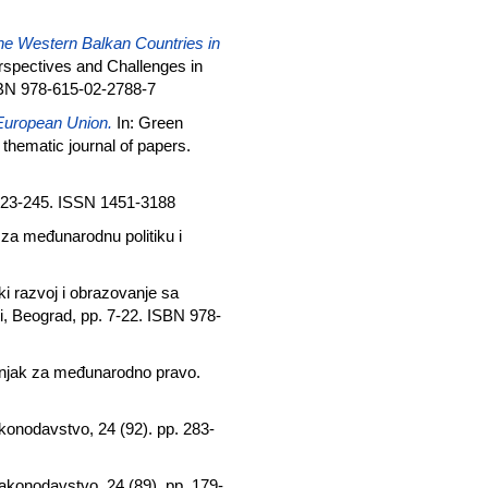
he Western Balkan Countries in
rspectives and Challenges in
SBN 978-615-02-2788-7
European Union.
In: Green
 thematic journal of papers.
223-245. ISSN 1451-3188
t za međunarodnu politiku i
i razvoj i obrazovanje sa
, Beograd, pp. 7-22. ISBN 978-
šnjak za međunarodno pravo.
onodavstvo, 24 (92). pp. 283-
konodavstvo, 24 (89). pp. 179-