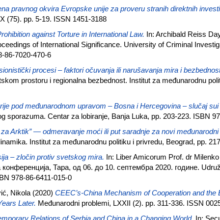
na pravnog okvira Evropske unije za proveru stranih direktnih invest
 (75). pp. 5-19. ISSN 1451-3188
rohibition against Torture in International Law.
In: Archibald Reiss Da
edings of International Significance. University of Criminal Investig
8-86-7020-470-6
ionistički procesi – faktori očuvanja ili narušavanja mira i bezbedno
tskom prostoru i regionalna bezbednost. Institut za međunarodnu polit
orije pod međunarodnom upravom – Bosna i Hercegovina – slučaj sui 
og sporazuma. Centar za lobiranje, Banja Luka, pp. 203-223. ISBN 9
 za Arktik” — odmeravanje moći ili put saradnje za novi međunarodn
 dinamika. Institut za međunarodnu politiku i privredu, Beograd, pp. 
ija – zločin protiv svetskog mira.
In: Liber Amicorum Prof. dr Milen
онференција, Тара, од 06. до 10. септембра 2020. године. Udruž
SBN 978-86-6411-015-0
ić, Nikola
(2020)
CEEC’s-China Mechanism of Cooperation and the Be
 Years Later.
Međunarodni problemi, LXXII (2). pp. 311-336. ISSN 002
mporary Relations of Serbia and China in a Changing World.
In: Secu