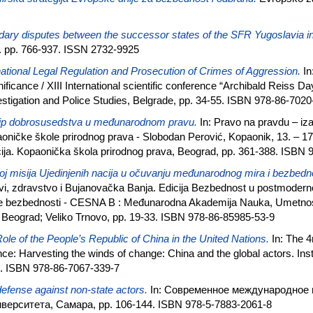
ary disputes between the successor states of the SFR Yugoslavia in 
3. pp. 766-937. ISSN 2732-9925
national Legal Regulation and Prosecution of Crimes of Aggression.
In
nificance / XIII International scientific conference “Archibald Reiss 
vestigation and Police Studies, Belgrade, pp. 34-55. ISBN 978-86-702
cip dobrosusedstva u međunarodnom pravu.
In: Pravo na pravdu – iz
oničke škole prirodnog prava - Slobodan Perović, Kopaonik, 13. – 1
ja. Kopaonička škola prirodnog prava, Beograd, pp. 361-388. ISBN 
j misija Ujedinjenih nacija u očuvanju međunarodnog mira i bezbedno
vi, zdravstvo i Bujanovačka Banja. Edicija Bezbednost u postmodern
alne bezbednosti - CESNA B : Međunarodna Akademija Nauka, Umetno
ij”, Beograd; Veliko Trnovo, pp. 19-33. ISBN 978-86-85985-53-9
ole of the People’s Republic of China in the United Nations.
In: The 4
e: Harvesting the winds of change: China and the global actors. Instit
4. ISBN 978-86-7067-339-7
defense against non-state actors.
In: Современное международное 
ерситета, Самара, pp. 106-144. ISBN 978-5-7883-2061-8