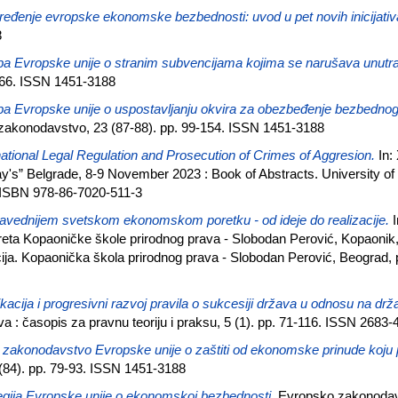
eđenje evropske ekonomske bezbednosti: uvod u pet novih inicijativ
8
a Evropske unije o stranim subvencijama kojima se narušava unutraš
-66. ISSN 1451-3188
a Evropske unije o uspostavljanju okvira za obezbeđenje bezbednog
akonodavstvo, 23 (87-88). pp. 99-154. ISSN 1451-3188
national Legal Regulation and Prosecution of Crimes of Aggresion.
In: 
's” Belgrade, 8-9 November 2023 : Book of Abstracts. University of 
. ISBN 978-86-7020-511-3
avednijem svetskom ekonomskom poretku - od ideje do realizacije.
I
reta Kopaoničke škole prirodnog prava - Slobodan Perović, Kopaonik
a. Kopaonička škola prirodnog prava - Slobodan Perović, Beograd, 
ikacija i progresivni razvoj pravila o sukcesiji država u odnosu na dr
a : časopis za pravnu teoriju i praksu, 5 (1). pp. 71-116. ISSN 2683
zakonodavstvo Evropske unije o zaštiti od ekonomske prinude koju p
84). pp. 79-93. ISSN 1451-3188
egija Evropske unije o ekonomskoj bezbednosti.
Evropsko zakonodavst