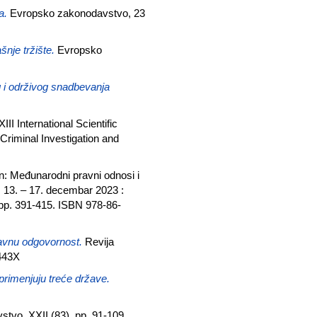
a.
Evropsko zakonodavstvo, 23
nje tržište.
Evropsko
 i održivog snadbevanja
XIII International Scientific
Criminal Investigation and
n: Međunarodni pravni odnosi i
, 13. – 17. decembar 2023 :
pp. 391-415. ISBN 978-86-
žavnu odgovornost.
Revija
-443X
rimenjuju treće države.
vo, XXII (83). pp. 91-109.