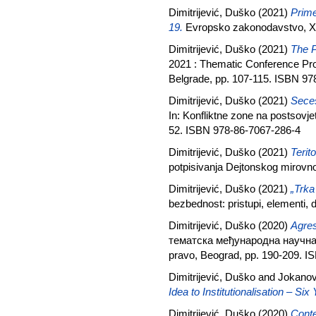
Dimitrijević, Duško
(2021)
Prime
19.
Evropsko zakonodavstvo, XX
Dimitrijević, Duško
(2021)
The P
2021 : Thematic Conference Proce
Belgrade, pp. 107-115. ISBN 97
Dimitrijević, Duško
(2021)
Seces
In: Konfliktne zone na postsovje
52. ISBN 978-86-7067-286-4
Dimitrijević, Duško
(2021)
Terit
potpisivanja Dejtonskog mirovn
Dimitrijević, Duško
(2021)
„Trka
bezbednost: pristupi, elementi,
Dimitrijević, Duško
(2020)
Agres
тематскa међународнa научнa к
pravo, Beograd, pp. 190-209. I
Dimitrijević, Duško
and
Jokanov
Idea to Institutionalisation – Six
Dimitrijević, Duško
(2020)
Conte