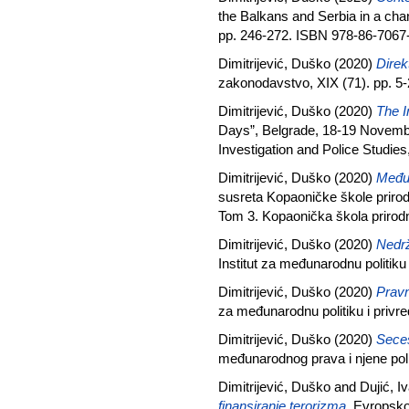
the Balkans and Serbia in a chan
pp. 246-272. ISBN 978-86-7067
Dimitrijević, Duško
(2020)
Direk
zakonodavstvo, XIX (71). pp. 5
Dimitrijević, Duško
(2020)
The I
Days”, Belgrade, 18-19 November
Investigation and Police Studie
Dimitrijević, Duško
(2020)
Međun
susreta Kopaoničke škole priro
Tom 3. Kopaonička škola prirod
Dimitrijević, Duško
(2020)
Nedrž
Institut za međunarodnu politik
Dimitrijević, Duško
(2020)
Pravn
za međunarodnu politiku i priv
Dimitrijević, Duško
(2020)
Seces
međunarodnog prava i njene pol
Dimitrijević, Duško
and
Dujić, I
finansiranje terorizma.
Evropsko 