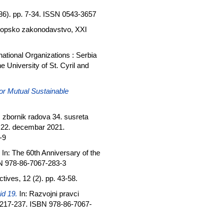
86). pp. 7-34. ISSN 0543-3657
opsko zakonodavstvo, XXI
rnational Organizations : Serbia
e University of St. Cyril and
r Mutual Sustainable
: zbornik radova 34. susreta
 22. decembar 2021.
-9
In: The 60th Anniversary of the
BN 978-86-7067-283-3
ives, 12 (2). pp. 43-58.
d 19.
In: Rаzvојni prаvci
. 217-237. ISBN 978-86-7067-