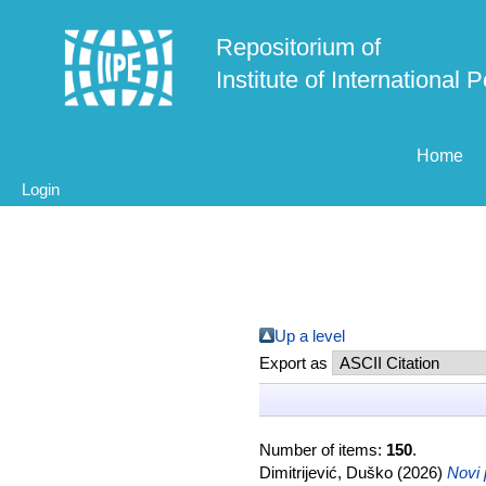
Repositorium of
Institute of International
Home
Login
Up a level
Export as
Number of items:
150
.
Dimitrijević, Duško
(2026)
Novi 