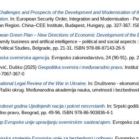
hallenges and Prospects of the Development and Modernisation of t
tion.
In: European Security Order, Integration and Modernisation - Pe
an Region. China–CEE Institute, Budapest, Hungary, pp. 327-367. I
ean Green Plan – New Directions of Economic Development of the 
ily business and artifical intelligence – political and social aspects :
olitical Studies, Belgrade, pp. 21-31. ISBN 978-86-87143-26-5
ska svemirska agencija.
Evropsko zakonodavstvo, 24 (90-91). pp. 
jević, Duško
(2025)
Geopolitika svemira i međunarodno pravo.
Institu
6-7067-367-0
national Legal Review of the War in Ukraine.
In: Društveno - ekonomsk
 Raški okrug. Međunarodna akademija nauka, umetnosti i bezbednosti
eset godina Ujedinjenih nacija i pokret nesvrstanih.
In: Srpski godi
no pravo, Beograd, pp. 49-96. ISBN 978-86-903836-4-1
up Evropske unije upravljanju svemirskim saobraćajem.
Evropsko zak
rska strategija Evropske unije za bezbednost i odbranu.
Evropsko za