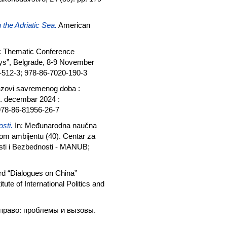
the Adriatic Sea.
American
: Thematic Conference
Days”, Belgrade, 8-9 November
0-512-3; 978-86-7020-190-3
azovi savremenog doba :
7. decembar 2024 :
978-86-81956-26-7
sti.
In: Međunarodna naučna
om ambijentu (40). Centar za
sti i Bezbednosti - MANUB;
rd “Dialogues on China”
ute of International Politics and
право: проблемы и вызовы.