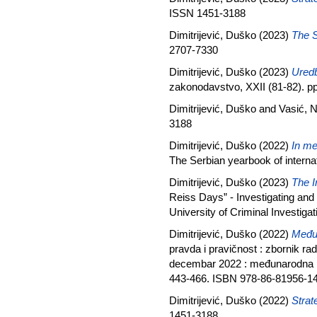
ISSN 1451-3188
Dimitrijević, Duško
(2023)
The S
2707-7330
Dimitrijević, Duško
(2023)
Uredb
zakonodavstvo, XXII (81-82). p
Dimitrijević, Duško
and
Vasić, 
3188
Dimitrijević, Duško
(2022)
In me
The Serbian yearbook of intern
Dimitrijević, Duško
(2023)
The I
Reiss Days” - Investigating an
University of Criminal Investiga
Dimitrijević, Duško
(2022)
Među
pravda i pravičnost : zbornik r
decembar 2022 : međunarodna na
443-466. ISBN 978-86-81956-1
Dimitrijević, Duško
(2022)
Strat
1451-3188