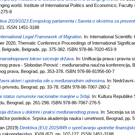
ging world. Institute of International Politics and Economics; Faculty 
-275-8
tiva 2019/1023 Evropskog parlamenta i Saveta o okvirima za preventi
-21. ISSN 1451-3188
nternational Legal Framework of Migration.
In: International Scientifi
 2020, Thematic Conference Proceedings of International Significan
s, Belgrade, Belgrade, pp. 375-382. ISBN 978-86-7020-453-9
arodnopravni tokovi secesije država.
In: Unifkacija prava i pravna s
dnog prava - Slobodan Perović : međunarodna naučna konferencija, 
nog prava, Beograd, pp. 353-378. ISBN 978-86-81956-00-7
avni akteri i upotreba sile u međunarodnim odnosima.
In: Nedržavni
u i privredu, Beograd, pp. 33-78. ISBN 978-86-7067-280-2
i status rumunske nacionalne manjine u Srbiji.
In: Kultura Republike S
redu, Beograd, pp. 261-298. ISBN 978-86-7067-276-5
ija država u doktrini i praksi međunarodnog prava.
In: Secesija sa st
itičke posledice. Srpska akademija nauka i umetnosti, Beograd, pp.
van
(2019)
Direktiva (EU) 2015/849 o sprečavanju upotrebe finansijsko
zakonodavstvo, XVIII (67). pp. 107-127. ISSN 1451-3188