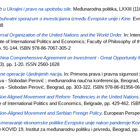
 u Ukrajini i pravo na upotrebu sile.
Međunarodna politika, LXXIII (11
uhvatni sporazum o investicijama između Evropske unije i Kine.
Evr
88
rsal Organization of the United Nations and the World Order.
In: Inte
e of International Politics and Economics; Faculty of Philosophy of th
p. 91-144. ISBN 978-86-7067-305-2
ina Comprehensive Agreement on Investment - Great Opportunity fo
3). pp. 1-20. ISSN 2560-1628
ne operacije Ujedinjenih nacija.
In: Primena prava i pravna sigurnost 
va - Slobodan Perović : međunarodna naučna konferencija, Beograd,
va - Slobodan Perović, Beograd, pp. 303-322. ISBN 978-86-81956-06
on Aligned Movement and Reform Tendencies in the United Nations.
 of International Politics and Economics, Belgrade, pp. 429-462. IS
on-Aligned Movement and Serbian Foreign Policy.
European Perspect
meravanje ekonomske politike Evropske unije nakon pandemije Kovi
 KОVID 19. Institut za međunarodnu politiku i privredu, Beograd, pp