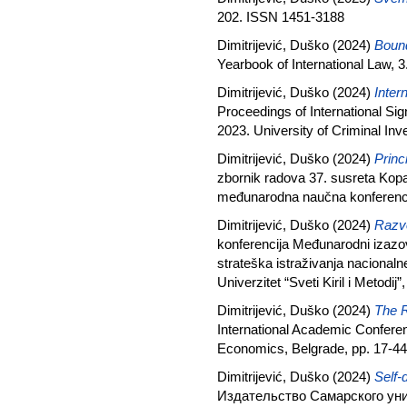
202. ISSN 1451-3188
Dimitrijević, Duško
(2024)
Bound
Yearbook of International Law, 
Dimitrijević, Duško
(2024)
Inter
Proceedings of International Sig
2023. University of Criminal In
Dimitrijević, Duško
(2024)
Prin
zbornik radova 37. susreta Kopa
međunarodna naučna konferenci
Dimitrijević, Duško
(2024)
Razvo
konferencija Međunarodni izazo
strateška istraživanja nacion
Univerzitet “Sveti Kiril i Metod
Dimitrijević, Duško
(2024)
The R
International Academic Conferenc
Economics, Belgrade, pp. 17-4
Dimitrijević, Duško
(2024)
Self-
Издательство Самарского унив